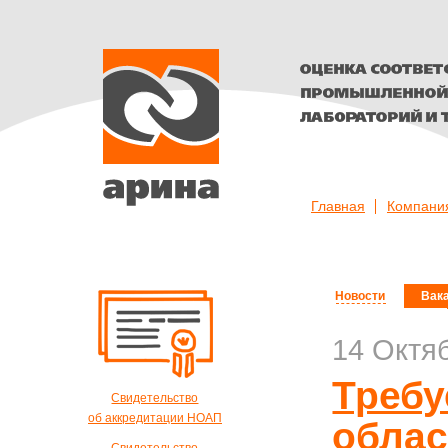
Оценка соответствия т
персонала, лабораторий
Главная
Компани
Арина
Новости
Вак
14 Октя
Требу
Свидетельство
об аккредитации НОАП
облас