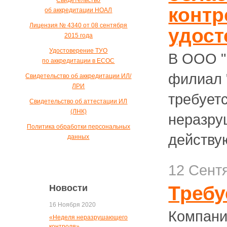
Свидетельство
контр
об аккредитации НОАЛ
Лицензия № 4340 от 08 сентября
удос
2015 года
Удостоверение ТУО
В ООО "
по аккредитации в ЕСОС
филиал 
Свидетельство об аккредитации ИЛ/
ЛРИ
требует
Свидетельство об аттестации ИЛ
(ЛНК)
неразру
Политика обработки персональных
действу
данных
12 Сент
Требу
Новости
16 Ноября 2020
Компани
«Неделя неразрушающего
контроля»